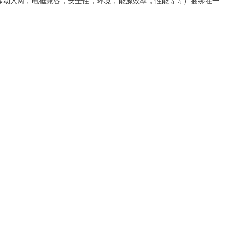
移动入网，电磁兼容，安全性，环境，能源效率，性能等等）捆绑在一