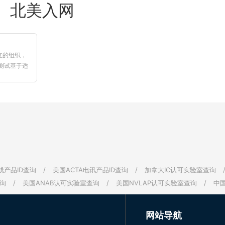
北美入网
立的组织，
测试基于适
.【更多详
线产品ID查询
/
美国ACTA电讯产品ID查询
/
加拿大IC认可实验室查询
询
/
美国ANAB认可实验室查询
/
美国NVLAP认可实验室查询
/
中
网站导航